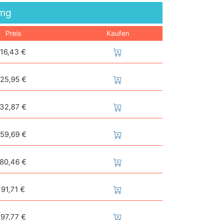
mg
Preis
Kaufen
16,43 €
25,95 €
32,87 €
59,69 €
80,46 €
91,71 €
97,77 €