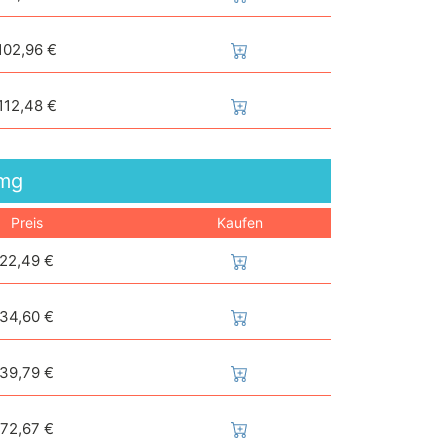
102,96 €
112,48 €
mg
Preis
Kaufen
22,49 €
34,60 €
39,79 €
72,67 €