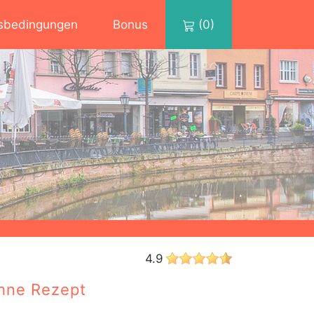
sbedingungen
Bonus
(0)
4.9
ohne Rezept