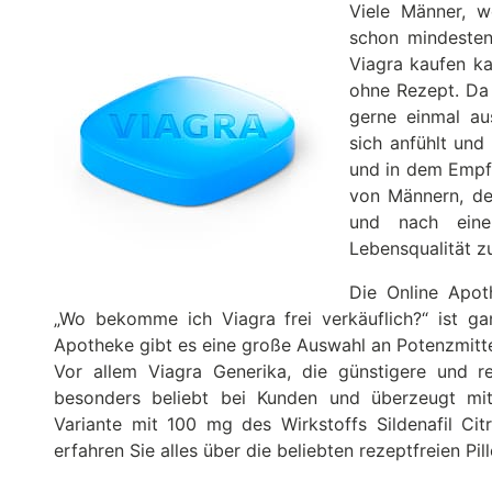
Viele Männer, w
schon mindesten
Viagra kaufen k
ohne Rezept. Da 
gerne einmal au
sich anfühlt und
und in dem Empfi
von Männern, de
und nach eine
Lebensqualität zu
Die Online Apot
„Wo bekomme ich Viagra frei verkäuflich?“ ist ga
Apotheke gibt es eine große Auswahl an Potenzmitte
Vor allem Viagra Generika, die günstigere und re
besonders beliebt bei Kunden und überzeugt mit 
Variante mit 100 mg des Wirkstoffs Sildenafil Cit
erfahren Sie alles über die beliebten rezeptfreien Pi